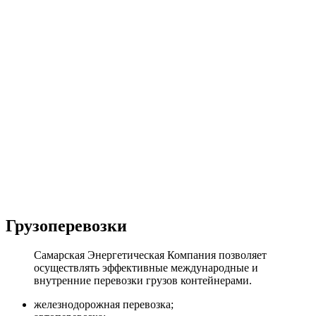
Миллионы кВт выработанной энергии
Более 200 объектов обеспечено резервным питанием
Тысячи тонн перевезенного груза
Энергообеспечение в любых погодных условиях
Электромонтажные работы любой сложности
Решение нестандартных задач
Груз перевезен на сотни тысяч километров
Грузоперевозки
Самарская Энергетическая Компания позволяет
осуществлять эффективные международные и
внутренние перевозки грузов контейнерами.
железнодорожная перевозка;