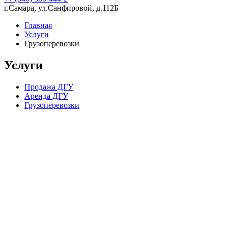
г.Самара, ул.Санфировой, д.112Б
Главная
Услуги
Грузоперевозки
Услуги
Продажа ДГУ
Аренда ДГУ
Грузоперевозки
Компания в цифрах
15 лет опыта работы
224 скважины, пробуренные в партнерстве с нашей
компанией
70 постоянных сотрудников в штате
1 200 довольных клиентов
2 склада (Ближний Восток и Самарская Область)
4 000 квадратных метров складских помещений