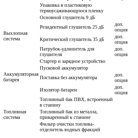
Упаковка в пластиковую
термоусаживающуюся пленку
Основной глушитель 9 дБ
доп.
Резидентный глушитель 25 дБ
опция
Выхлопная
доп.
система
Критический глушитель 35 дБ
опция
Патрубок-удлинитель для
доп.
глушителя
опция
Стартер и зарядное устройство
Пусковой аккумулятор
Аккумуляторная
доп.
Поставка без аккумулятора
батарея
опция
доп.
Изолятор батареи
опция
Топливный бак ПВХ, встроенный
в станину
Топливная
Топливный бак из металла,
система
приваренный к станине
Фильтр очистки топлива-
отделитель водных фракций