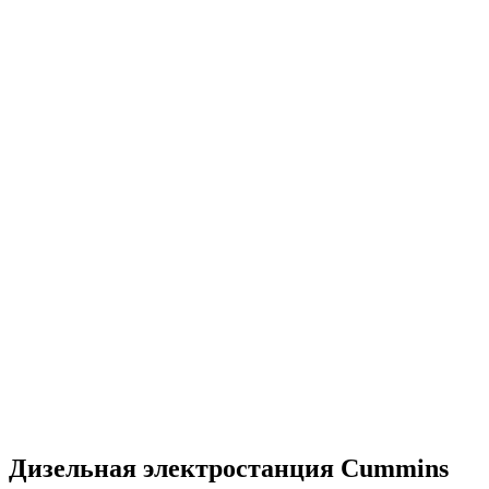
компанией
70 постоянных сотрудников в штате
1 200 довольных клиентов
2 склада (Ближний Восток и Самарская Область)
4 000 квадратных метров складских помещений
Миллионы кВт выработанной энергии
Более 200 объектов обеспечено резервным питанием
Тысячи тонн перевезенного груза
Энергообеспечение в любых погодных условиях
Электромонтажные работы любой сложности
Решение нестандартных задач
Груз перевезен на сотни тысяч километров
Дизельная электростанция Cummins