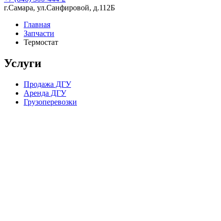
г.Самара, ул.Санфировой, д.112Б
Главная
Запчасти
Термостат
Услуги
Продажа ДГУ
Аренда ДГУ
Грузоперевозки
Компания в цифрах
15 лет опыта работы
224 скважины, пробуренные в партнерстве с нашей компанией
70 постоянных сотрудников в штате
1 200 довольных клиентов
2 склада (Ближний Восток и Самарская Область)
4 000 квадратных метров складских помещений