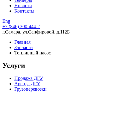
Тендеры
Новости
Контакты
Eng
+7 (846)
300-444-2
г.Самара, ул.Санфировой, д.112Б
Главная
Запчасти
Топливный насос
Услуги
Продажа ДГУ
Аренда ДГУ
Грузоперевозки
Компания в цифрах
15 лет опыта работы
224 скважины, пробуренные в партнерстве с нашей
компанией